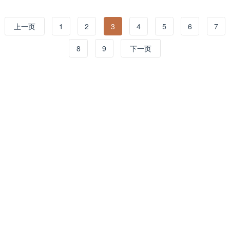
上一页
1
2
3
4
5
6
7
8
9
下一页