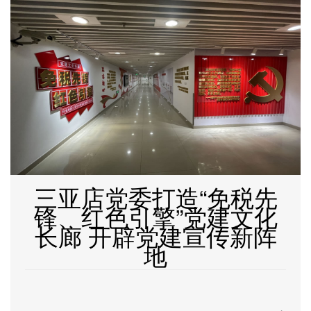
三亚店党委打造“免税先
锋、红色引擎”党建文化
长廊 开辟党建宣传新阵
地