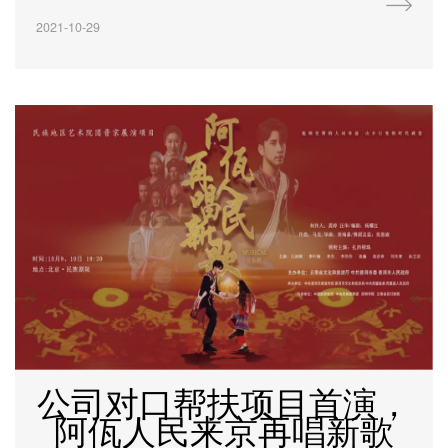
2021-10-29
公司对口帮扶项目首演，
阿佤人民来京再唱新歌