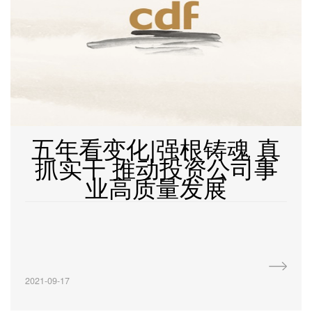
五年看变化|强根铸魂 真
抓实干 推动投资公司事
业高质量发展
2021-09-17