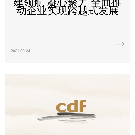
建领航 凝心聚力 全面推
动企业实现跨越式发展
2021-09-24