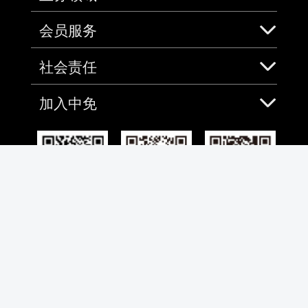
会员服务
社会责任
加入中免
免税预购App
微信
微博
全国客服热线
4001-100100
合作伙伴
bdhsabj@cdfg.com.cn