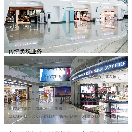
传统免税业务
从第一家控股的黑河边境免税店成立到中国重要机场、边境口岸免
税店的综合布局，一直以来中免集团都在不断通过逐步扩张免税门
类，进行传统免税业务的有序地扩充。经过三十多年的快速发展，
中免集团已在全国30多个省、市、自治区（包括香港、澳门、台湾
地区）和柬埔寨等地设立了涵盖机场、机上、边境、客运站、火车
站、外轮供应、外交人员、邮轮和市内九大类型240多家免税店，
销售渠道覆盖北京机场、上海机场、广州机场、杭州机场等国内大
型枢纽机场，以及香港机场、澳门机场等亚太国际机场。