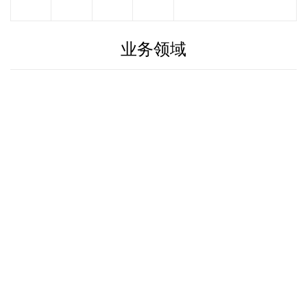
业务领域
务
税业务
澳业务
售业务
品类