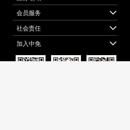
会员服务
社会责任
加入中免
免税预购App
微信
微博
全国客服热线
4001-100100
合作伙伴
bdhsabj@cdfg.com.cn