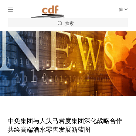
简
搜索
中免集团与人头马君度集团深化战略合作
共绘高端酒水零售发展新蓝图