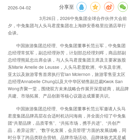
2026-04-02
分享至
3月26日，2026中免集团全球合作伙伴大会前
夕，中免集团与人头马君度集团在上海静安香格里拉酒店举行
会谈。
中国旅游集团总经理、中免集团董事长范云军，中免集团
总经理常筑军，副总经理孙芳，计划部总经理刘晖，商品部副
总经理熊延忠出席会谈，与人头马君度集团主席及主要家族股
东Marie Amelie de Leusse，人头马君度欧洲、中东及非洲、
亚太以及旅游零售首席执行官Ian Mclernon，旅游零售亚太区
总经理Annabelle Chung以及大中华区销售副总裁Kwok San
Wong齐聚一堂，围绕双方未来战略合作展开深度磋商，就品牌
共建、市场拓展、产品创新等核心议题达成重要共识。
中国旅游集团总经理、中免集团董事长范云军邀请人头马
君度集团品牌高层在合适时机访问海南，并全面介绍了中免集
团“共塑品牌，品质零售”、“共拓市场，携手共进”、“共创产
品，差异运营”、“数字化发展，会员管理”方面的发展战略，同
时分享了跨品类联合营销、品牌市场活动、品牌体验尤其是威