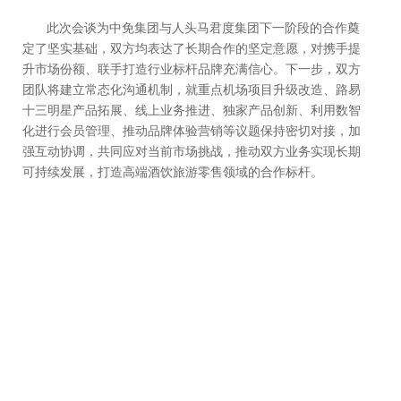
此次会谈为中免集团与人头马君度集团下一阶段的合作奠
定了坚实基础，双方均表达了长期合作的坚定意愿，对携手提
升市场份额、联手打造行业标杆品牌充满信心。下一步，双方
团队将建立常态化沟通机制，就重点机场项目升级改造、路易
十三明星产品拓展、线上业务推进、独家产品创新、利用数智
化进行会员管理、推动品牌体验营销等议题保持密切对接，加
强互动协调，共同应对当前市场挑战，推动双方业务实现长期
可持续发展，打造高端酒饮旅游零售领域的合作标杆。