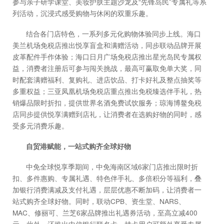
参与亲子研学课堂、美妆护肤主题沙龙及“先锋岛民”专属礼等系
列活动，沉浸式感受购物与休闲的双重乐趣。
结合各门店特色，一系列多元化购物体验同步上线。海口
美兰机场免税店推出悦享盲盒和满赠活动，同步联动品牌开展
皮革配件手作体验；海口日月广场免税店推出星光岛民专属权
益，消费者注册后可参与闯关挑战，最高可赢取免单大奖，同
时配套满赠福利、复购礼、进店饮品、打卡好礼及整点抽奖等
多重权益；三亚凤凰机场免税店重点推出免税臻选伴手礼，热
销爆品限时折扣，提供世界名酒免费试饮服务；琼海博鳌免税
店同步提供悦享满赠到店礼，让消费者在选购好物的同时，感
受多元消费乐趣。
自贸港赋能，一站式购齐全球好物
中免全球悦享季期间，中免海南区域6家门店推出限时折
扣、多件惠购、专属礼遇、特色伴手礼、多倍积分等福利，叠
加银行消费满减及支付礼遇，层层优惠不断加码，让消费者一
站式购齐全球好物。同时，联动CPB、资生堂、NARS、
MAC、修丽可、兰芝6家品牌推出礼遇券活动，至高立减400