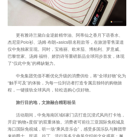
更有雅诗兰黛白金逆龄精华油、阿蒂仙之香月下语香水、
杰尼亚Polo衫、汤姆·布朗×asics联名鞋款等，在旅游零售渠道
仅中免独家呈现。同时，宝格丽、欧米茄、博柏利、罗意威、
巴黎世家、汤姆·福特、娇韵诗等重磅新品全球同步首发，体现
了“仅此中免”的稀缺魅力。
中免集团凭借不断优化升级的消费供给，将“全球好物”化为
“触手可及”的体验，为每一位到访者打造专属且独特的购物旅
程，一键接轨全球风尚，轻松选购心仪好物。
旅行目的地，文旅融合精彩纷呈
活动期间，中免海南区域6家门店打造沉浸式风尚打卡地，
开启“购物+度假”的双重体验。消费者可前往三亚国际免税城及
海口国际免税城，听一场“乘风音乐会”，感受多国乐队与舞团带
来的爵士、民谣、拉丁、流行等多元曲风交织的文化盛宴；邂