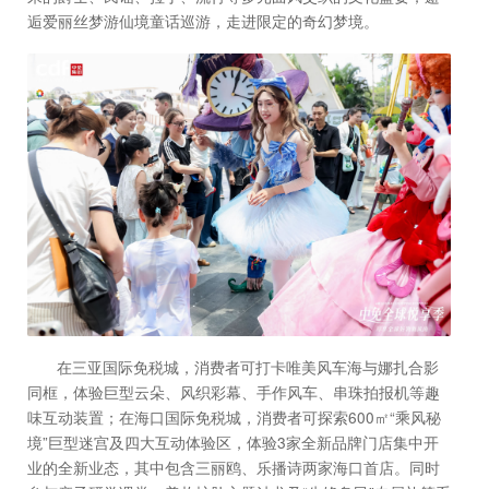
逅爱丽丝梦游仙境童话巡游，走进限定的奇幻梦境。
在三亚国际免税城，消费者可打卡唯美风车海与娜扎合影
同框，体验巨型云朵、风织彩幕、手作风车、串珠拍报机等趣
味互动装置；在海口国际免税城，消费者可探索600㎡“乘风秘
境”巨型迷宫及四大互动体验区，体验3家全新品牌门店集中开
业的全新业态，其中包含三丽鸥、乐播诗两家海口首店。同时