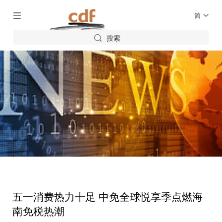
简
搜索
五一消费热力十足 中免全球悦享季点燃海
南免税热潮