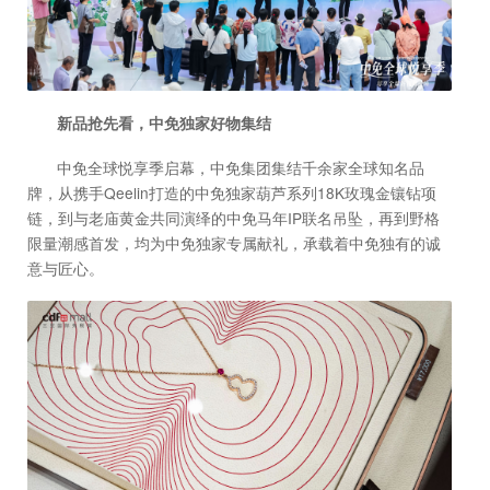
新品抢先看，中免独家好物集结
中免全球悦享季启幕，中免集团集结千余家全球知名品
牌，从携手Qeelin打造的中免独家葫芦系列18K玫瑰金镶钻项
链，到与老庙黄金共同演绎的中免马年IP联名吊坠，再到野格
限量潮感首发，均为中免独家专属献礼，承载着中免独有的诚
意与匠心。