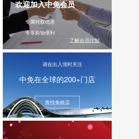
欢迎加入中免会员
专属特权优惠
专享购物便利
了解会员计划
请在出入境时关注
中免在全球的200+门店
查找免税店