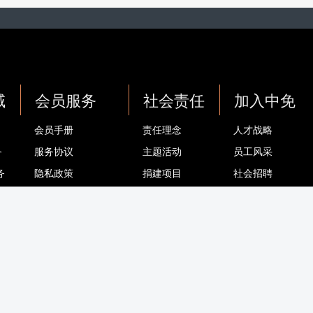
域
会员服务
社会责任
加入中免
会员手册
责任理念
人才战略
务
服务协议
主题活动
员工风采
务
隐私政策
捐建项目
社会招聘
务
会员卡适用门店
基金会
校园招聘
会员卡/积分 常见问题
退换货 常见问题
联系我们