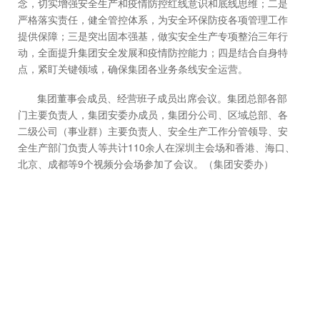
念，切实增强安全生产和疫情防控红线意识和底线思维；二是
严格落实责任，健全管控体系，为安全环保防疫各项管理工作
提供保障；三是突出固本强基，做实安全生产专项整治三年行
动，全面提升集团安全发展和疫情防控能力；四是结合自身特
点，紧盯关键领域，确保集团各业务条线安全运营。
集团董事会成员、经营班子成员出席会议。集团总部各部
门主要负责人，集团安委办成员，集团分公司、区域总部、各
二级公司（事业群）主要负责人、安全生产工作分管领导、安
全生产部门负责人等共计110余人在深圳主会场和香港、海口、
北京、成都等9个视频分会场参加了会议。（集团安委办）