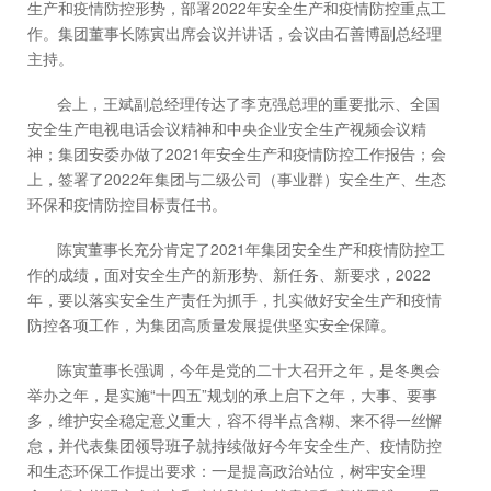
生产和疫情防控形势，部署2022年安全生产和疫情防控重点工
作。集团董事长陈寅出席会议并讲话，会议由石善博副总经理
主持。
会上，王斌副总经理传达了李克强总理的重要批示、全国
安全生产电视电话会议精神和中央企业安全生产视频会议精
神；集团安委办做了2021年安全生产和疫情防控工作报告；会
上，签署了2022年集团与二级公司（事业群）安全生产、生态
环保和疫情防控目标责任书。
陈寅董事长充分肯定了2021年集团安全生产和疫情防控工
作的成绩，面对安全生产的新形势、新任务、新要求，2022
年，要以落实安全生产责任为抓手，扎实做好安全生产和疫情
防控各项工作，为集团高质量发展提供坚实安全保障。
陈寅董事长强调，今年是党的二十大召开之年，是冬奥会
举办之年，是实施“十四五”规划的承上启下之年，大事、要事
多，维护安全稳定意义重大，容不得半点含糊、来不得一丝懈
怠，并代表集团领导班子就持续做好今年安全生产、疫情防控
和生态环保工作提出要求：一是提高政治站位，树牢安全理