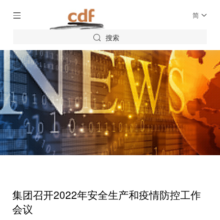
简
搜索
集团召开2022年安全生产和疫情防控工作
会议