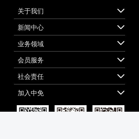
关于我们
新闻中心
业务领域
会员服务
社会责任
加入中免