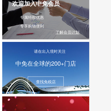
欢迎加入中免会员
专属特权优惠
专享购物便利
了解会员计划
请在出入境时关注
中免在全球的200+门店
查找免税店