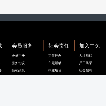
域
会员服务
社会责任
加入中免
会员手册
责任理念
人才战略
务
服务协议
主题活动
员工风采
务
隐私政策
捐建项目
社会招聘
务
会员卡适用门店
基金会
校园招聘
会员卡/积分 常见问题
退换货 常见问题
联系我们