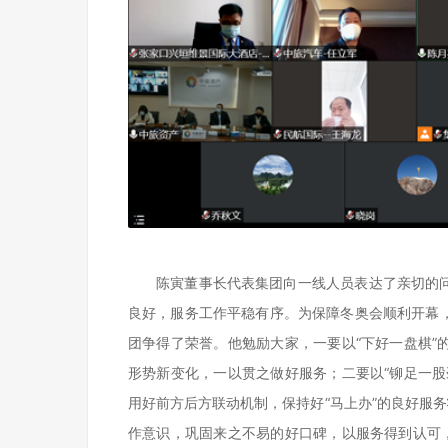
陈寅董事长代表集团向一线人员表达了亲切的
良好，服务工作平稳有序。为保障冬奥会顺利开幕
团争得了荣誉。他勉励大家，一要以“下好一盘棋”
形势新变化，一以贯之做好服务；二要以“铆足一股
用好前方后方联动机制，保持好“马上办”的良好服
作意识，巩固来之不易的好口碑，以服务得到认可，