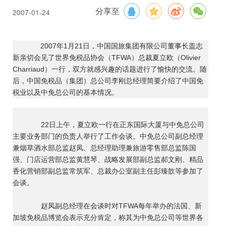
2007-01-24
分享至
2007年1月21日，中国国旅集团有限公司董事长盖志
新亲切会见了世界免税品协会（TFWA）总裁夏立欧（Olivier
Charriaud）一行，双方就感兴趣的话题进行了愉快的交流。随
后，中国免税品（集团）总公司李刚总经理简要介绍了中国免
税业以及中免总公司的基本情况。
22日上午，夏立欧一行在正东国际大厦与中免总公司
主要业务部门的负责人举行了工作会谈。中免总公司副总经理
兼烟草酒水部总监赵凤、总经理助理兼旅游零售部总监陈国
强、门店运营部总监黄慧琴、战略发展部副总监郝文刚、精品
香化营销部副总监常筑军、总裁办公室副主任彭臻歆等参加了
会谈。
赵凤副总经理在会谈时对TFWA每年举办的法国、新
加坡免税品博览会表示充分肯定，称其为中免总公司等世界各