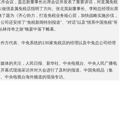
作会议，盖志新董事长出席会议并发表了重要讲话，对直属免税
做大做强直属免税店指明了方向。张北英副董事长、李刚总经理出席
做了题为《齐心协力，打造免税业务核心层，加快战略实施步伐，
司还安排了“免税新闻特别报道”、“对话”以及“情系中国免税”等
丛林传奇之旅”晚宴中落下帷幕。
方代表、中免系统的130家免税店的经理以及中免总公司经理
体的关注，人民日报、新华社、中央电视台、中央人民广播电
议开幕式现场采访并对大会进行了及时的报道。中国免税品（集
道、中央电视台海外频道的现场专访。