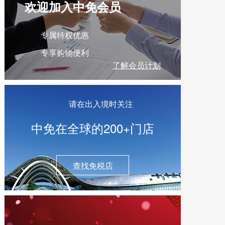
欢迎加入中免会员
专属特权优惠
专享购物便利
了解会员计划
请在出入境时关注
中免在全球的200+门店
查找免税店