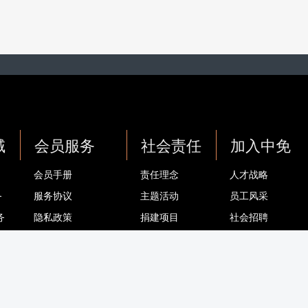
域
会员服务
社会责任
加入中免
会员手册
责任理念
人才战略
务
服务协议
主题活动
员工风采
务
隐私政策
捐建项目
社会招聘
务
会员卡适用门店
基金会
校园招聘
会员卡/积分 常见问题
退换货 常见问题
联系我们