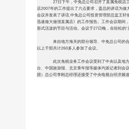
27日下午，中免总公司召开了直属免税店工
店2007年的工作提出了六点要求，盖总的讲话为
会议并发表了讲话,中免总公司投资管理部总监王轩
迅速做大做强直属店》的工作报告。工作会议期间，公
形式活泼的节目与活动。会议于27日晚，在轻松的“
来自地方海关的部分领导、中免总公司的合作
以上干部共计260多人参加了会议。
此次免税业务工作会议受到了中央以及地方媒
台、中国旅游报、北京青年报等媒体均派记者到会
团）总公司李刚总经理还接受了中央电视台经济频