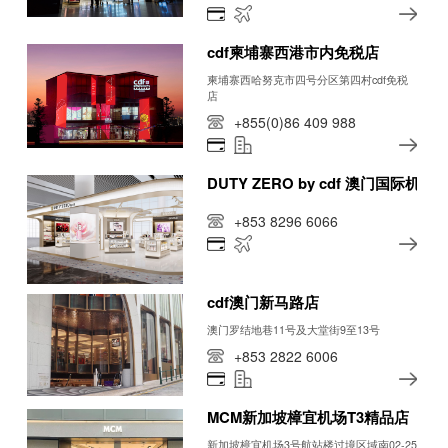
cdf柬埔寨西港市内免税店
柬埔寨西哈努克市四号分区第四村cdf免税
店
+855(0)86 409 988
DUTY ZERO by cdf 澳门国际机场
+853 8296 6066
cdf澳门新马路店
澳门罗结地巷11号及大堂街9至13号
+853 2822 6006
MCM新加坡樟宜机场T3精品店
新加坡樟宜机场3号航站楼过境区域南02-25