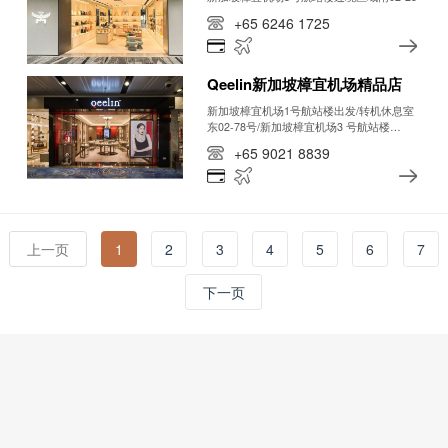
+65 6246 1725
Qeelin新加坡樟宜机场精品店
新加坡樟宜机场1号航站楼出发/转机休息室
东02-78号/新加坡樟宜机场3 号航站楼
（T3） 过境区域 楼层 2, #02-22
+65 9021 8839
上一页
1
2
3
4
5
6
7
下一页