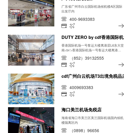
广东省广州市白云国际机场候机楼A区国际
出发厅内
400-9693383
DUTY ZERO by cdf香港国际机场
香港国际机场一号客运大楼离港层L6东大堂
南<br/>香港国际机场一号客运大楼离港层
L6中央大堂<br/>香港国际机场一号客运大
（852）39132555
楼抵港层L5
cdf广州白云机场T3出境免税品店
4009693383
海口美兰机场免税店
海南省海口市美兰区美兰国际机场国内候机
楼隔离区内
（0898）96656