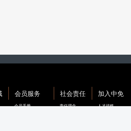
域
会员服务
社会责任
加入中免
会员手册
责任理念
人才战略
务
服务协议
主题活动
员工风采
务
隐私政策
捐建项目
社会招聘