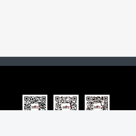
免税预购App
微博
微信