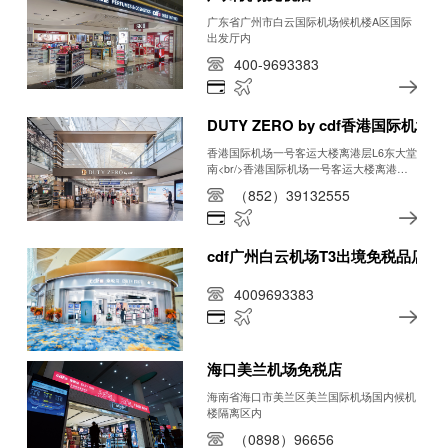
广东省广州市白云国际机场候机楼A区国际
出发厅内
400-9693383
DUTY ZERO by cdf香港国际机场
香港国际机场一号客运大楼离港层L6东大堂
南<br/>香港国际机场一号客运大楼离港层
L6中央大堂<br/>香港国际机场一号客运大
（852）39132555
楼抵港层L5
cdf广州白云机场T3出境免税品店
4009693383
海口美兰机场免税店
海南省海口市美兰区美兰国际机场国内候机
楼隔离区内
（0898）96656