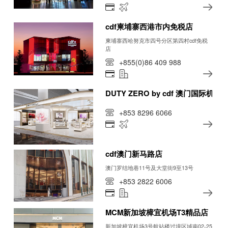
cdf柬埔寨西港市内免税店
柬埔寨西哈努克市四号分区第四村cdf免税
店
+855(0)86 409 988
DUTY ZERO by cdf 澳门国际机场
+853 8296 6066
cdf澳门新马路店
澳门罗结地巷11号及大堂街9至13号
+853 2822 6006
MCM新加坡樟宜机场T3精品店
新加坡樟宜机场3号航站楼过境区域南02-25