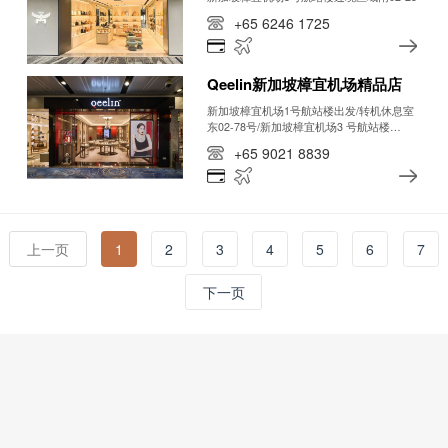
+65 6246 1725
Qeelin新加坡樟宜机场精品店
新加坡樟宜机场1号航站楼出发/转机休息室
东02-78号/新加坡樟宜机场3 号航站楼
（T3） 过境区域 楼层 2, #02-22
+65 9021 8839
上一页
1
2
3
4
5
6
7
下一页