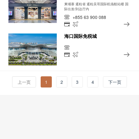
柬埔寨 暹粒省 暹粒吴哥国际机场航站楼 国
际出发/到达厅内
+855 63 900 088
海口国际免税城
上一页
1
2
3
4
下一页