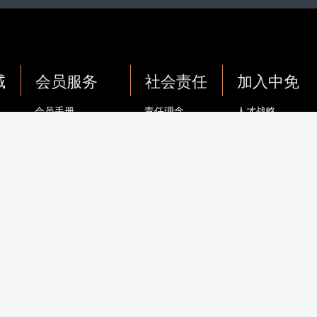
域
会员服务
社会责任
加入中免
会员手册
责任理念
人才战略
务
服务协议
主题活动
员工风采
务
隐私政策
捐建项目
社会招聘
务
会员卡适用门店
基金会
校园招聘
会员卡/积分 常见问题
退换货 常见问题
联系我们