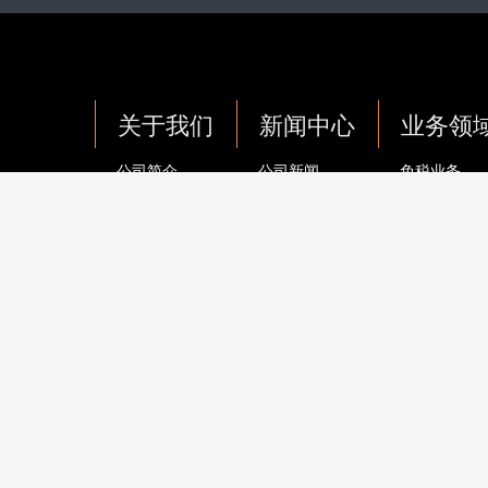
关于我们
新闻中心
业务领
公司简介
公司新闻
免税业务
企业文化
集团要闻
离岛免税业
成员企业
党建动态
国际/港澳业
公告公示
旅游零售业
品牌与品类