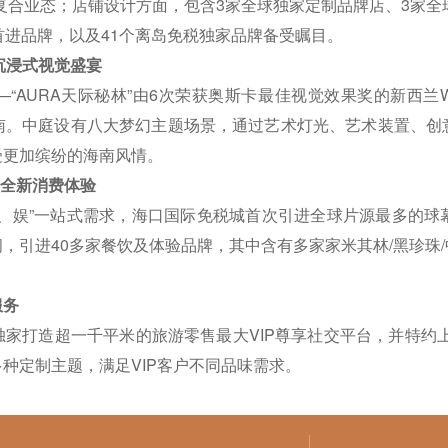
牌复合业态；店铺设计方面，包含3家全球独家定制品牌店、3家全
首进品牌，以及41个离岛免税独家品牌备受瞩目。
沉浸式视觉盛宴
“AURA天际秘林”由6次荣获奥斯卡最佳视觉效果奖的新西兰
南。中庭设有八大梦幻主题场景，通过艺术灯光、艺术装置、创
受更加缤纷的海南风情。
领全新消费体验
购、娱”一站式需求，海口国际免税城首次引进全球片源最多的球
，引进40多家餐饮及体验品牌，其中含有多家家米其林/黑珍珠
服务
家打造超一千平米的旅游零售最大VIP尊享社交平台，并特约上
种定制主题，满足VIP客户不同品味需求。