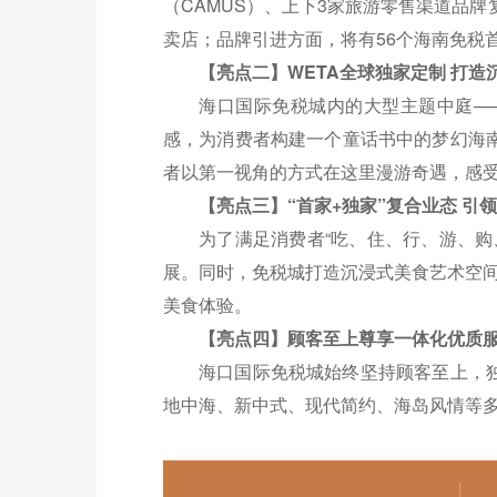
（CAMUS）、上下3家旅游零售渠道品
卖店；品牌引进方面，将有56个海南免税
【亮点二】WETA全球独家定制 打造
海口国际免税城内的大型主题中庭——
感，为消费者构建一个童话书中的梦幻海
者以第一视角的方式在这里漫游奇遇，感
【亮点三】“首家+独家”复合业态 引
为了满足消费者“吃、住、行、游、
展。同时，免税城打造沉浸式美食艺术空间
美食体验。
【亮点四】顾客至上尊享一体化优质
海口国际免税城始终坚持顾客至上，独
地中海、新中式、现代简约、海岛风情等多