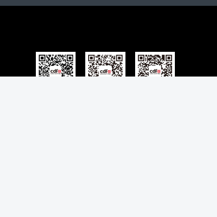
免税预购App
微博
微信