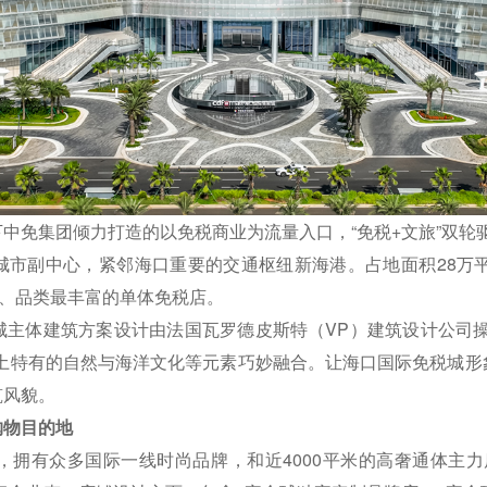
中免集团倾力打造的以免税商业为流量入口，“免税+文旅”双轮
城市副中心，紧邻海口重要的交通枢纽新海港。占地面积28万平
大、品类最丰富的单体免税店。
城主体建筑方案设计由法国瓦罗德皮斯特（VP）建筑设计公司操
本土特有的自然与海洋文化等元素巧妙融合。让海口国际免税城形
筑风貌。
购物目的地
拥有众多国际一线时尚品牌，和近4000平米的高奢通体主力店。