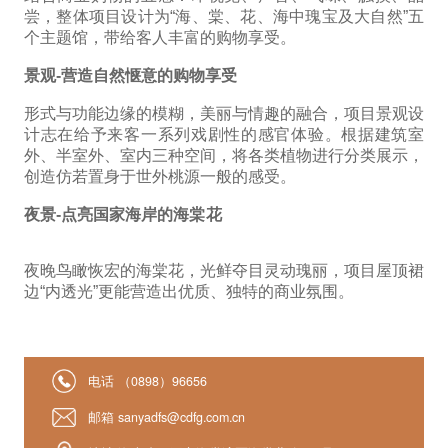
尝，整体项目设计为“海、棠、花、海中瑰宝及大自然”五
个主题馆，带给客人丰富的购物享受。
景观-营造自然惬意的购物享受
形式与功能边缘的模糊，美丽与情趣的融合，项目景观设
计志在给予来客一系列戏剧性的感官体验。根据建筑室
外、半室外、室内三种空间，将各类植物进行分类展示，
创造仿若置身于世外桃源一般的感受。
夜景-点亮国家海岸的海棠花
夜晚鸟瞰恢宏的海棠花，光鲜夺目灵动瑰丽，项目屋顶裙
边“内透光”更能营造出优质、独特的商业氛围。
电话
（0898）96656
邮箱
sanyadfs@cdfg.com.cn