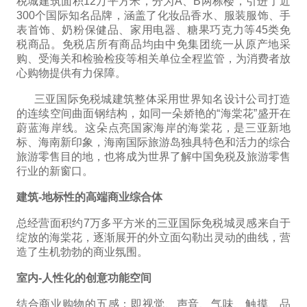
税城建筑面积12万平方米，分为A、B两栋楼，引进了近
300个国际知名品牌，涵盖了化妆品香水、服装服饰、手
表首饰、奶粉保健品、家用电器、糖果巧克力等45类免
税商品。免税店所有商品均由中免集团统一从原产地采
购、受海关和检验检疫等相关单位全程监管，为消费者放
心购物提供有力保障。
三亚国际免税城建筑整体采用世界知名设计公司打造
的连续空间曲面钢结构，如同一朵娇艳的“海棠花”盛开在
蔚蓝海岸线。这朵点亮国家海岸的海棠花，是三亚新地
标、海南新印象，海南国际旅游岛独具特色和活力的综合
旅游零售目的地，也将成为世界了解中国免税及旅游零售
行业的新窗口。
建筑-地标性的高端商业综合体
总经营面积约7万多平方米的三亚国际免税城灵感来自于
绽放的海棠花，逐渐展开的外立面勾勒出灵动的曲线，营
造了生机勃勃的商业氛围。
室内-人性化的创意功能空间
结合商业购物的五感：即视觉、声音、气味、触摸、品