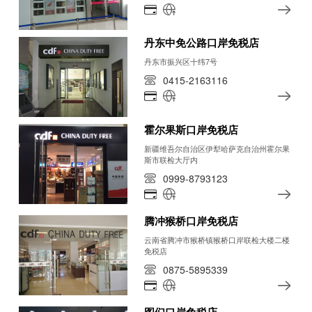
丹东中免公路口岸免税店
丹东市振兴区十纬7号
0415-2163116
霍尔果斯口岸免税店
新疆维吾尔自治区伊犁哈萨克自治州霍尔果
斯市联检大厅内
0999-8793123
腾冲猴桥口岸免税店
云南省腾冲市猴桥镇猴桥口岸联检大楼二楼
免税店
0875-5895339