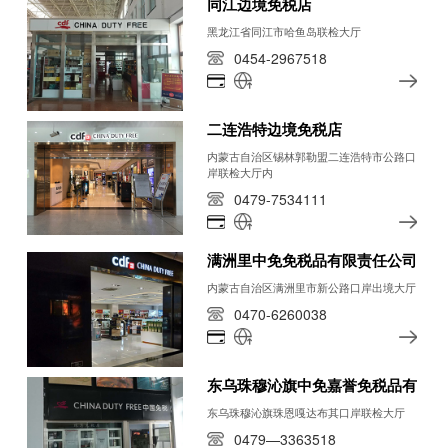
同江边境免税店
黑龙江省同江市哈鱼岛联检大厅
0454-2967518
二连浩特边境免税店
内蒙古自治区锡林郭勒盟二连浩特市公路口
岸联检大厅内
0479-7534111
满洲里中免免税品有限责任公司
内蒙古自治区满洲里市新公路口岸出境大厅
0470-6260038
东乌珠穆沁旗中免嘉誉免税品有限公
东乌珠穆沁旗珠恩嘎达布其口岸联检大厅
0479—3363518