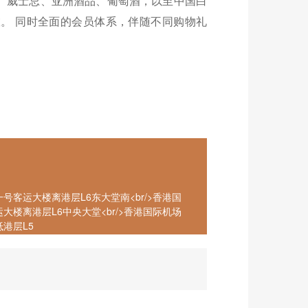
盖干邑、威士忌、亚洲酒品、葡萄酒，以至中国白
。 同时全面的会员体系，伴随不同购物礼
号客运大楼离港层L6东大堂南<br/>香港国
大楼离港层L6中央大堂<br/>香港国际机场
港层L5