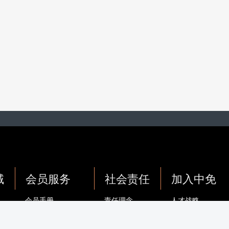
域
会员服务
社会责任
加入中免
会员手册
责任理念
人才战略
务
服务协议
主题活动
员工风采