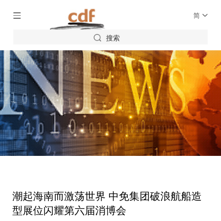
简
搜索
潮起海南而激荡世界 中免集团破浪航船造
型展位闪耀第六届消博会