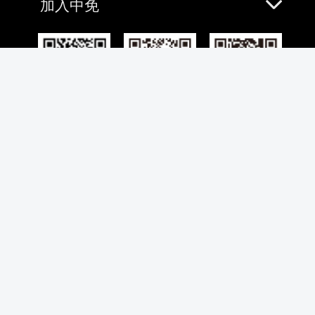
加入中免
免税预购App
微信
微博
全国客服热线
4001-100100
合作伙伴
bdhsabj@cdfg.com.cn
奢侈品牌合作 inquiry@ctg.cn
重要链接
：
国资委
中国旅游集团有限公司
中国旅游集团中免股份有限公司