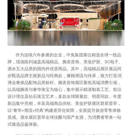
作为连续六年参展的企业，中免集团展位精选全球一线品
牌，现场陈列涵盖高端精品、腕表首饰、美妆护肤、3C电子、
酒水五大品类的国内外优质商品。其中，高端精品展区展品同
步甄选品牌主推新品与经典款，兼顾潮流与传承，致力打造消
博会奢侈品配饰品类标杆。腕表首饰展区聚焦高端消费引领，
以高端腕表与奢华珠宝为核心，集中展示精湛制表工艺、前沿
设计理念及钻石珠宝艺术，多款全球限量款、明星同款、年度
新品集中亮相，丰富高端商品供给。美妆护肤展区群星荟萃，
以“奢华+潮流+经典”构建差异化矩阵，全面提升旅游零售体验
质感。酒水展区荟萃全球佳酿与国产名酒，为消费者带来一站
式臻选品鉴体验。