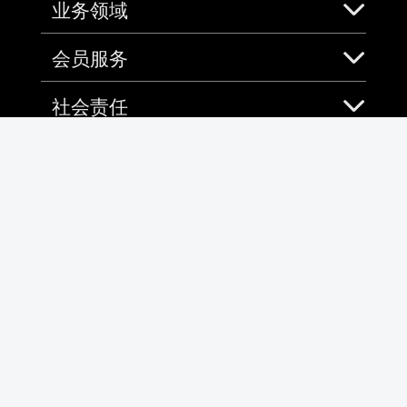
业务领域
会员服务
社会责任
加入中免
免税预购App
微信
微博
全国客服热线
4001-100100