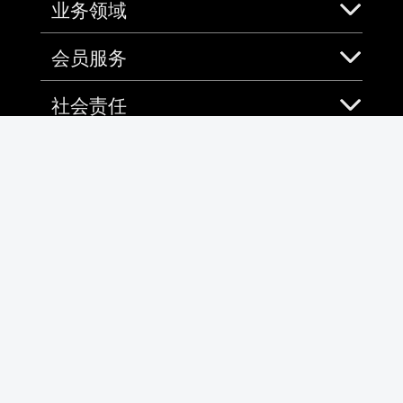
业务领域
会员服务
社会责任
加入中免
免税预购App
微信
微博
全国客服热线
4001-100100