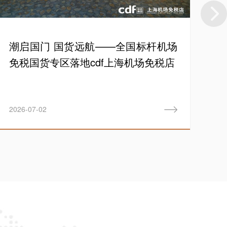
潮启国门 国货远航——全国标杆机场
五
免税国货专区落地cdf上海机场免税店
燃
2026-07-02
20